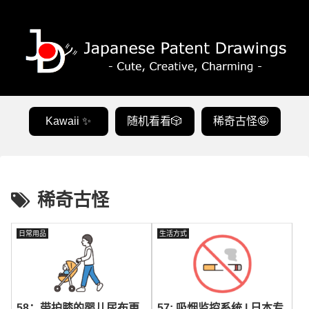
Kawaii ✨
随机看看🎲
稀奇古怪🤪
稀奇古怪
日常用品
生活方式
58：带护膝的婴儿尿布更
57: 吸烟监控系统 | 日本专